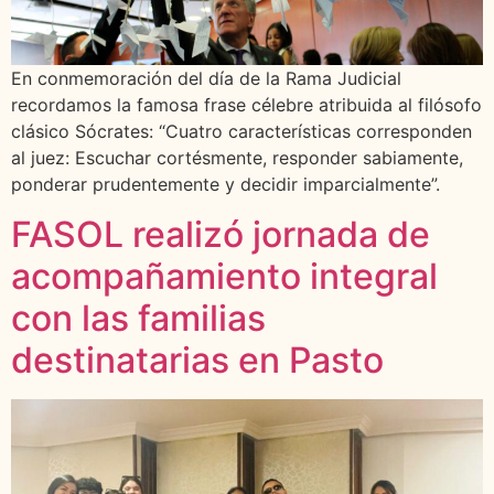
En conmemoración del día de la Rama Judicial
recordamos la famosa frase célebre atribuida al filósofo
clásico Sócrates: “Cuatro características corresponden
al juez: Escuchar cortésmente, responder sabiamente,
ponderar prudentemente y decidir imparcialmente”.
FASOL realizó jornada de
acompañamiento integral
con las familias
destinatarias en Pasto